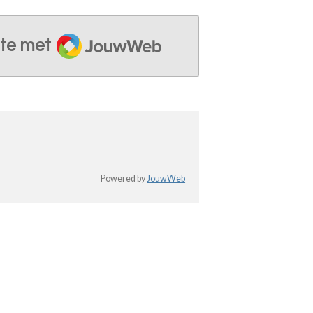
JouwWeb
te met
Powered by
JouwWeb