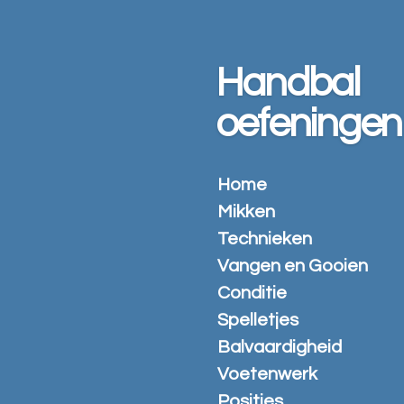
Ga
direct
naar
Handbal
de
hoofdinhoud
oefeningen
Home
Mikken
Technieken
Vangen en Gooien
Conditie
Spelletjes
Balvaardigheid
Voetenwerk
Posities