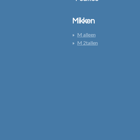
Mikken
M alleen
M 2tallen