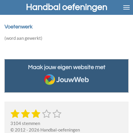
Handbal oefeningen
Ga
direct
naar
de
Voetenwerk
hoofdinhoud
(word aan gewerkt)
Maak jouw eigen website met
JouwWeb
1
2
3
4
5
S
R
t
a
s
s
s
s
s
e
3104 stemmen
t
m
t
t
t
t
t
© 2012 - 2026 Handbal-oefeningen
i
m